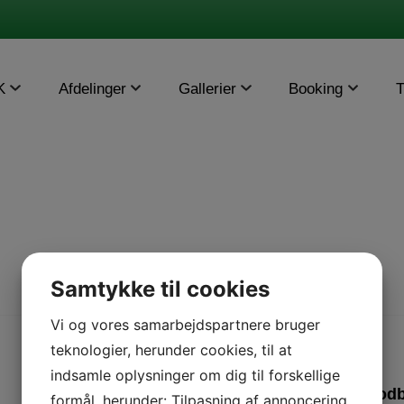
K
Afdelinger
Gallerier
Booking
T
Samtykke til cookies
Vi og vores samarbejdspartnere bruger
teknologier, herunder cookies, til at
indsamle oplysninger om dig til forskellige
Afslutning – senior fod
formål, herunder: Tilpasning af annoncering,