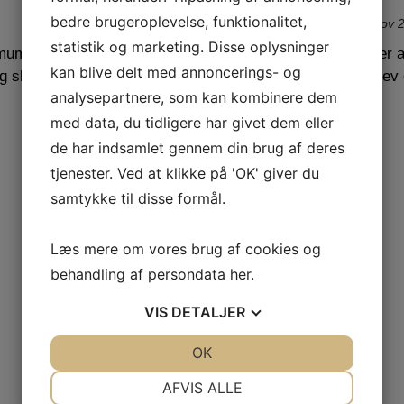
bedre brugeroplevelse, funktionalitet,
Begivenhed
,
Nyheder
13. nov 
statistik og marketing. Disse oplysninger
nimum oplyses navn og
Lørdag den 13. november af
kan blive delt med annoncerings- og
 og skal medbringes.
senior. Traditionen tro blev 
analysepartnere, som kan kombinere dem
med data, du tidligere har givet dem eller
Læs mere
de har indsamlet gennem din brug af deres
tjenester. Ved at klikke på 'OK' giver du
samtykke til disse formål.
Læs mere om vores brug af cookies og
behandling af persondata
her
.
VIS
DETALJER
JA
NEJ
OK
JA
NEJ
NØDVENDIGE
PRÆFERENCER
AFVIS ALLE