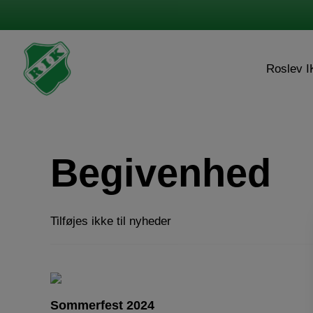
Hop
til
indholdet
Roslev I
Begivenhed
Tilføjes ikke til nyheder
Sommerfest 2024