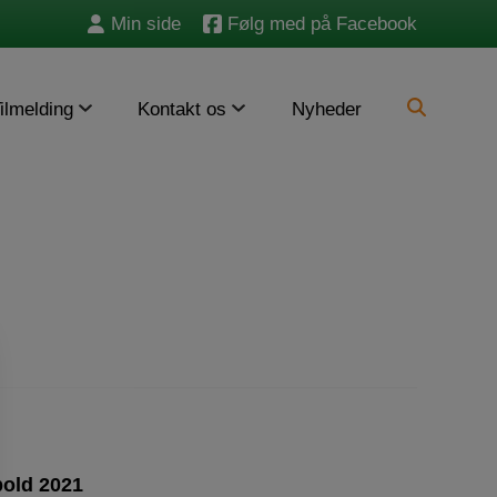
Min side
Følg med på Facebook
Søg
ilmelding
Kontakt os
Nyheder
efter:
bold 2021