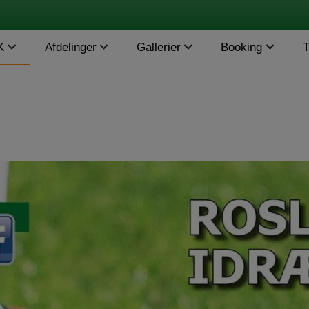
K
Afdelinger
Gallerier
Booking
T