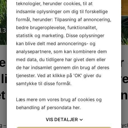
teknologier, herunder cookies, til at
indsamle oplysninger om dig til forskellige
formål, herunder: Tilpasning af annoncering,
bedre brugeroplevelse, funktionalitet,
statistik og marketing. Disse oplysninger
kan blive delt med annoncerings- og
analysepartnere, som kan kombinere dem
e indsatser der bliver 
med data, du tidligere har givet dem eller
de har indsamlet gennem din brug af deres
lille, er med til at gør
tjenester. Ved at klikke på 'OK' giver du
samtykke til disse formål.
et gode sted, vi alle ø
Læs mere om vores brug af cookies og
behandling af persondata
her
.
VIS
DETALJER
g – vi tilbyder fodbold, minigolf, motion & fitness, IndoorCy