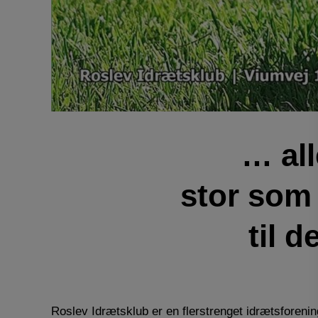
… all
stor som 
til d
Roslev Idrætsklub er en flerstrenget idrætsforenin