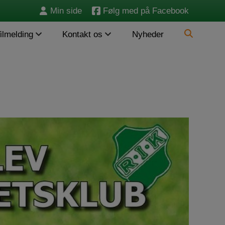
Min side
Følg med på Facebook
Søg
ilmelding
Kontakt os
Nyheder
efter: