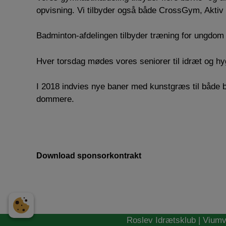
opvisning. Vi tilbyder også både CrossGym, Aktiv 
Badminton-afdelingen tilbyder træning for ungdom
Hver torsdag mødes vores seniorer til idræt og hyg
I 2018 indvies nye baner med kunstgræs til både b
dommere.
Download sponsorkontrakt
Roslev Idrætsklub | Viumv