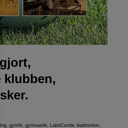
gjort,
e klubben,
nsker.
cling, gymfit, gymnastik, LatinCombi, badminton,