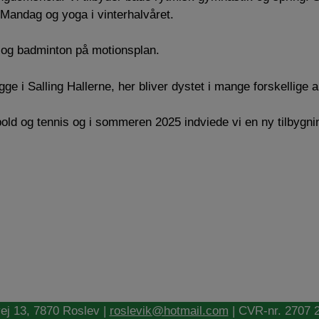
Mandag og yoga i vinterhalvåret.
 og badminton på motionsplan.
ge i Salling Hallerne, her bliver dystet i mange forskellige 
old og tennis og i sommeren 2025 indviede vi en ny tilbygni
ej 13, 7870 Roslev |
roslevik@hotmail.com
| CVR-nr. 2707 2