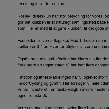
tennis og idræt for seniorer.
Roslev Idrætsklub har stor betydning for vores lo
gør det klubben til et naturligt samlingssted både 
som lille, er med til at gøre klubben, til det gode st
Fodbolden er vores flagskib. Med 1. holdet i serie
spillere er 3-4 år. Hvert år tilbyder vi vore ungdoms
Også vores minigolf-afdeling har klaret sig flot de 
flere store arrangementer. Vi har haft flere danma
I motion og fitness-afdelingen har vi oplevet sto
IndoorCycling og gymfit. Her forsøger vi hele tid
Vi har investeret i en tanita-vægt, så vore medlem
egne fremskridt.
Vores gymnastikafdeling tilbyder flere børne- og 