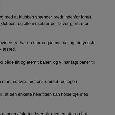
 og med at klubben spænder bredt indenfor idræt,
ubben, og alle indsatser der bliver gjort, stor
lavisen. Vi har en stor ungdomsafdeling; de yngste
k afsted.
både filt og eternit baner, og vi har lagt baner til
an man, ud over motionsrummet, deltage i
il, at den enkelte hele tiden kan holde øje med
æsonen afsluttes hvert år med en stor og flot