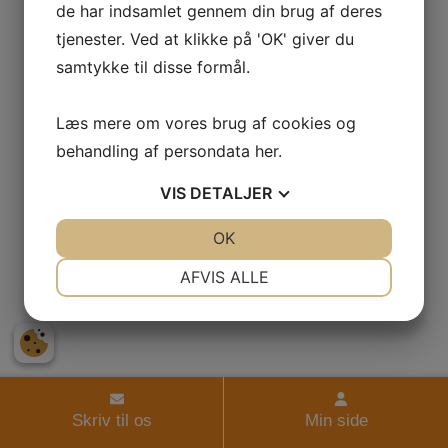
de har indsamlet gennem din brug af deres
tjenester. Ved at klikke på 'OK' giver du
samtykke til disse formål.
Læs mere om vores brug af cookies og
behandling af persondata
her
.
VIS
DETALJER
JA
NEJ
OK
JA
NEJ
NØDVENDIGE
PRÆFERENCER
AFVIS ALLE
JA
NEJ
JA
NEJ
MARKETING
STATISTIK
Skriv til os
Min side