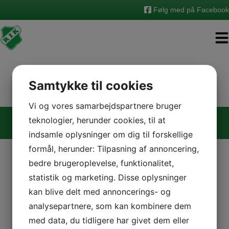
Hop
Følg med på Facebook
til
indholdet
Samtykke til cookies
Vi og vores samarbejdspartnere bruger
Roslev Idrætsklub | Viumvej 13, 7870 Roslev |
teknologier, herunder cookies, til at
roslevik@hotmail.com
| CVR-nr. 2707 2011 | Designet af
indsamle oplysninger om dig til forskellige
Standout
formål, herunder: Tilpasning af annoncering,
bedre brugeroplevelse, funktionalitet,
statistik og marketing. Disse oplysninger
kan blive delt med annoncerings- og
analysepartnere, som kan kombinere dem
med data, du tidligere har givet dem eller