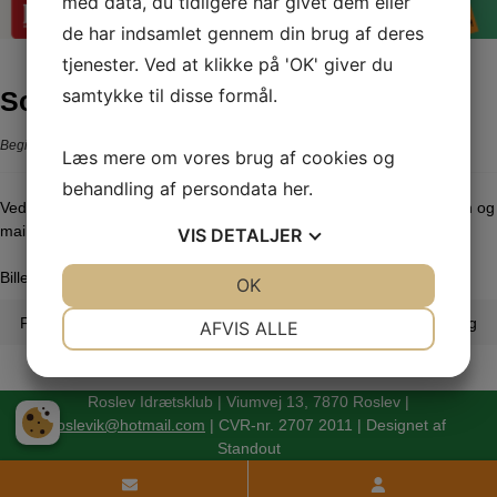
med data, du tidligere har givet dem eller
de har indsamlet gennem din brug af deres
tjenester. Ved at klikke på 'OK' giver du
samtykke til disse formål.
Sommerfest 2024
Begivenhed
27. jun 2024
Læs mere om vores brug af cookies og
behandling af persondata
her
.
Ved tilmelding til GRATIS spisning, skal som minimum oplyses navn og
mailadresse.
VIS
DETALJER
Billetten/billetterne sendes via mail og skal medbringes.
JA
NEJ
OK
JA
NEJ
NØDVENDIGE
PRÆFERENCER
Indlægsnavigation
Forrige indlæg
Næste indlæg
AFVIS ALLE
JA
NEJ
JA
NEJ
MARKETING
STATISTIK
Roslev Idrætsklub | Viumvej 13, 7870 Roslev |
roslevik@hotmail.com
| CVR-nr. 2707 2011 | Designet af
Standout