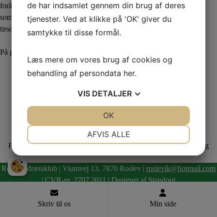
de har indsamlet gennem din brug af deres
forårssæsonen til en stor succes. Vi ønsker jer alle en rigtig god
sommer og glæder os til at se jer igen, når efterårstræningen starter
tjenester. Ved at klikke på 'OK' giver du
tirsdag i uge 33.
samtykke til disse formål.
På gensyn!
Mvh. trænerteamet
Læs mere om vores brug af cookies og
behandling af persondata
her
.
VIS
DETALJER
JA
NEJ
OK
JA
NEJ
NØDVENDIGE
PRÆFERENCER
AFVIS ALLE
Indlægsnavigation
Forrige indlæg
Næste indlæg
JA
NEJ
JA
NEJ
MARKETING
STATISTIK
Roslev Idrætsklub | Viumvej 13, 7870 Roslev |
roslevik@hotmail.com
| CVR-nr. 2707 2011 | Designet af Standout
Skriv til os
Min side